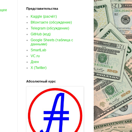
Представительства
ущее
Kaggle (расчёт)
ВКонтакте (обсуждение)
Telegram (обсуждение)
GitHub (код)
Google Sheets (таблица с
данными)
SmartLab
VC.ru
Дзен
X (Twitter)
Абсолютный курс