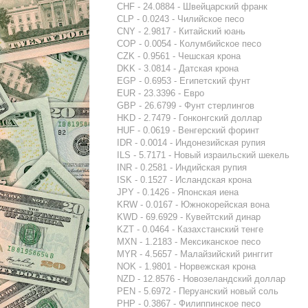
CHF - 24.0884 - Швейцарский франк
CLP - 0.0243 - Чилийское песо
CNY - 2.9817 - Китайский юань
COP - 0.0054 - Колумбийское песо
CZK - 0.9561 - Чешская крона
DKK - 3.0814 - Датская крона
EGP - 0.6953 - Египетский фунт
EUR - 23.3396 - Евро
GBP - 26.6799 - Фунт стерлингов
HKD - 2.7479 - Гонконгский доллар
HUF - 0.0619 - Венгерский форинт
IDR - 0.0014 - Индонезийская рупия
ILS - 5.7171 - Новый израильский шекель
INR - 0.2581 - Индийская рупия
ISK - 0.1527 - Исландская крона
JPY - 0.1426 - Японская иена
KRW - 0.0167 - Южнокорейская вона
KWD - 69.6929 - Кувейтский динар
KZT - 0.0464 - Казахстанский тенге
MXN - 1.2183 - Мексиканское песо
MYR - 4.5657 - Малайзийский ринггит
NOK - 1.9801 - Норвежская крона
NZD - 12.8576 - Новозеландский доллар
PEN - 5.6972 - Перуанский новый соль
PHP - 0.3867 - Филиппинское песо