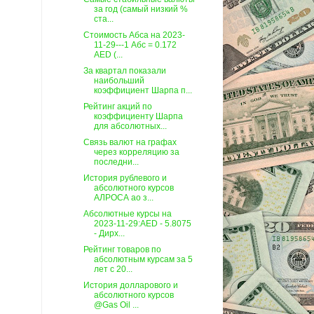
за год (самый низкий %
ста...
Стоимость Абса на 2023-
11-29---1 Абс = 0.172
AED (...
За квартал показали
наибольший
коэффициент Шарпа п...
Рейтинг акций по
коэффициенту Шарпа
для абсолютных...
Связь валют на графах
через корреляцию за
последни...
История рублевого и
абсолютного курсов
АЛРОСА ао з...
Абсолютные курсы на
2023-11-29:AED - 5.8075
- Дирх...
Рейтинг товаров по
абсолютным курсам за 5
лет c 20...
История долларового и
абсолютного курсов
@Gas Oil ...