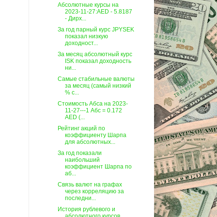
Абсолютные курсы на
2023-11-27:AED - 5.8187
- Дирх...
За год парный курс JPYSEK
показал низкую
доходност...
За месяц абсолютный курс
ISK показал доходность
ни...
Самые стабильные валюты
за месяц (самый низкий
% с...
Стоимость Абса на 2023-
11-27---1 Абс = 0.172
AED (...
Рейтинг акций по
коэффициенту Шарпа
для абсолютных...
За год показали
наибольший
коэффициент Шарпа по
аб...
Связь валют на графах
через корреляцию за
последни...
История рублевого и
абсолютного курсов