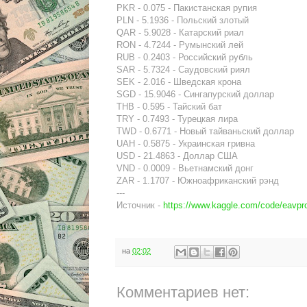
PKR - 0.075 - Пакистанская рупия
PLN - 5.1936 - Польский злотый
QAR - 5.9028 - Катарский риал
RON - 4.7244 - Румынский лей
RUB - 0.2403 - Российский рубль
SAR - 5.7324 - Саудовский риял
SEK - 2.016 - Шведская крона
SGD - 15.9046 - Сингапурский доллар
THB - 0.595 - Тайский бат
TRY - 0.7493 - Турецкая лира
TWD - 0.6771 - Новый тайваньский доллар
UAH - 0.5875 - Украинская гривна
USD - 21.4863 - Доллар США
VND - 0.0009 - Вьетнамский донг
ZAR - 1.1707 - Южноафриканский рэнд
---
Источник -
https://www.kaggle.com/code/eavpr
на
02:02
Комментариев нет: