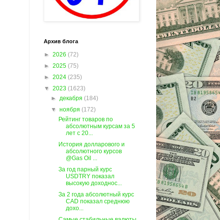
Архив блога
►
2026
(72)
►
2025
(75)
►
2024
(235)
▼
2023
(1623)
►
декабря
(184)
▼
ноября
(172)
Рейтинг товаров по
абсолютным курсам за 5
лет c 20...
История долларового и
абсолютного курсов
@Gas Oil ...
За год парный курс
USDTRY показал
высокую доходнос...
За 2 года абсолютный курс
CAD показал среднюю
дохо...
Самые стабильные валюты