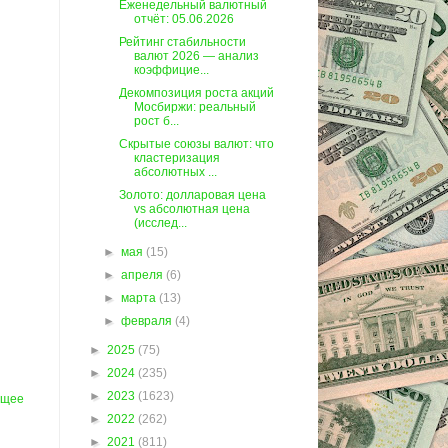
Еженедельный валютный
отчёт: 05.06.2026
Рейтинг стабильности
валют 2026 — анализ
коэффицие...
Декомпозиция роста акций
Мосбиржи: реальный
рост б...
Скрытые союзы валют: что
кластеризация
абсолютных ...
Золото: долларовая цена
vs абсолютная цена
(исслед...
►
мая
(15)
►
апреля
(6)
►
марта
(13)
►
февраля
(4)
►
2025
(75)
►
2024
(235)
►
2023
(1623)
ущее
►
2022
(262)
►
2021
(811)