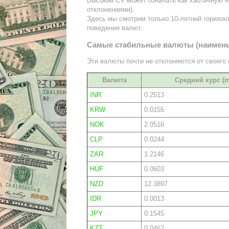
Высокий CV может означать как хаотичную н
отклонениями).
Здесь мы смотрим только 10-летний горизон
поведения валют.
Самые стабильные валюты (наимен
Эти валюты почти не отклоняются от своего
Валюта
Средний курс (
INR
0.2513
KRW
0.0155
NOK
2.0516
CLP
0.0244
ZAR
1.2146
HUF
0.0603
NZD
12.3897
IDR
0.0013
JPY
0.1545
KZT
0.0462