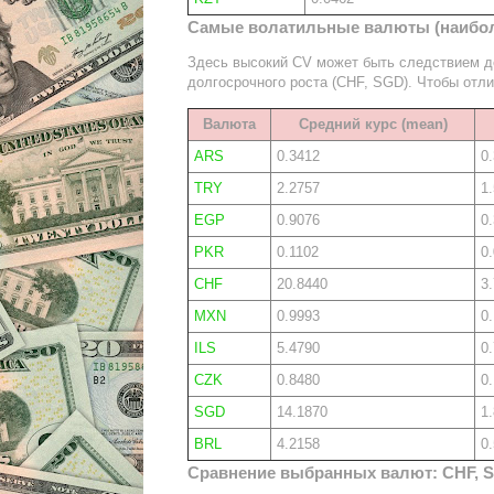
Самые волатильные валюты (наибо
Здесь высокий CV может быть следствием де
долгосрочного роста (CHF, SGD). Чтобы отли
Валюта
Средний курс (mean)
ARS
0.3412
0
TRY
2.2757
1
EGP
0.9076
0
PKR
0.1102
0
CHF
20.8440
3
MXN
0.9993
0
ILS
5.4790
0
CZK
0.8480
0
SGD
14.1870
1
BRL
4.2158
0
Сравнение выбранных валют: CHF, S