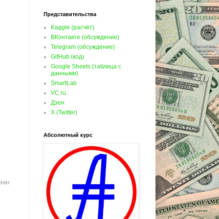
Представительства
Kaggle (расчёт)
ВКонтакте (обсуждение)
Telegram (обсуждение)
GitHub (код)
Google Sheets (таблица с
данными)
SmartLab
VC.ru
Дзен
X (Twitter)
Абсолютный курс
ван