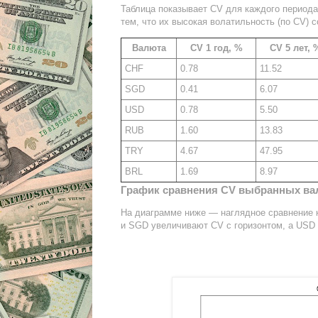
Таблица показывает CV для каждого периода
тем, что их высокая волатильность (по CV)
Валюта
CV 1 год, %
CV 5 лет, 
CHF
0.78
11.52
SGD
0.41
6.07
USD
0.78
5.50
RUB
1.60
13.83
TRY
4.67
47.95
BRL
1.69
8.97
График сравнения CV выбранных ва
На диаграмме ниже — наглядное сравнение 
и SGD увеличивают CV с горизонтом, а USD 