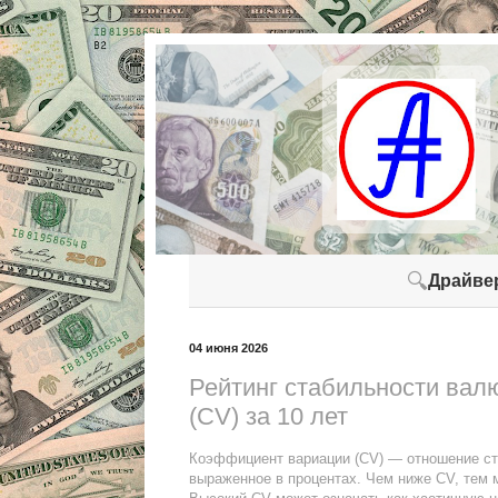
🔍
Драйве
04 июня 2026
Рейтинг стабильности вал
(CV) за 10 лет
Коэффициент вариации (CV) — отношение ста
выраженное в процентах. Чем ниже CV, тем 