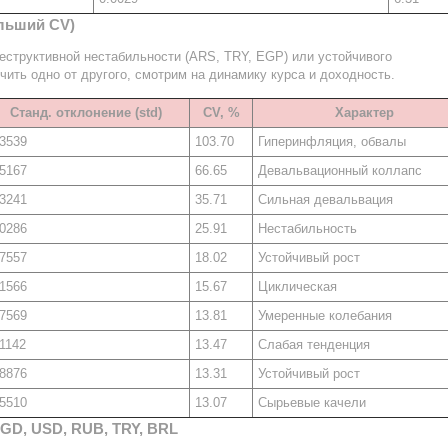
льший CV)
структивной нестабильности (ARS, TRY, EGP) или устойчивого
чить одно от другого, смотрим на динамику курса и доходность.
Станд. отклонение (std)
CV, %
Характер
.3539
103.70
Гиперинфляция, обвалы
.5167
66.65
Девальвационный коллапс
.3241
35.71
Сильная девальвация
.0286
25.91
Нестабильность
.7557
18.02
Устойчивый рост
.1566
15.67
Циклическая
.7569
13.81
Умеренные колебания
.1142
13.47
Слабая тенденция
.8876
13.31
Устойчивый рост
.5510
13.07
Сырьевые качели
GD, USD, RUB, TRY, BRL