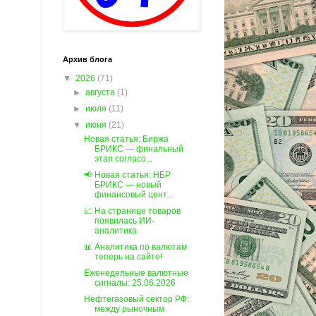
Архив блога
▼
2026
(71)
►
августа
(1)
►
июля
(11)
▼
июня
(21)
Новая статья: Биржа
БРИКС — финальный
этап согласо...
📢 Новая статья: НБР
БРИКС — новый
финансовый цент...
📈 На странице товаров
появилась ИИ-
аналитика
📊 Аналитика по валютам
теперь на сайте!
Еженедельные валютные
сигналы: 25.06.2026
Нефтегазовый сектор РФ:
между рыночным