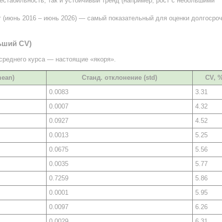
естабильность, так и устойчивый тренд (например, рост с небольшими
т (июнь 2016 – июнь 2026) — самый показательный для оценки долгосро
ьший CV)
 среднего курса — настоящие «якоря».
mean)
Станд. отклонение (std)
CV, 
0.0083
3.31
0.0007
4.32
0.0927
4.52
0.0013
5.25
0.0675
5.56
0.0035
5.77
0.7259
5.86
0.0001
5.95
0.0097
6.26
0.0029
6.31