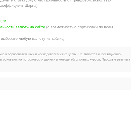
делить структурную нестабильность от трендовой, используя
 коэффициент Шарпа).
одом
ильности валют» на сайте
(с возможностью сортировки по всем
выберите любую валюту из таблиц
но в образовательных и исследовательских целях. Не является инвестиционной
ы основаны на исторических данных и методе абсолютных курсов. Прошлые результа