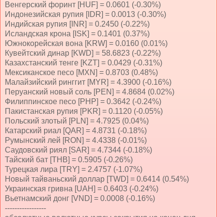
Венгерский форинт [HUF] = 0.0601 (-0.30%)
Индонезийская рупия [IDR] = 0.0013 (-0.30%)
Индийская рупия [INR] = 0.2450 (-0.22%)
Исландская крона [ISK] = 0.1401 (0.37%)
Южнокорейская вона [KRW] = 0.0160 (0.01%)
Кувейтский динар [KWD] = 58.6823 (-0.22%)
Казахстанский тенге [KZT] = 0.0429 (-0.31%)
Мексиканское песо [MXN] = 0.8703 (0.48%)
Малайзийский ринггит [MYR] = 4.3900 (-0.16%)
Перуанский новый соль [PEN] = 4.8684 (0.02%)
Филиппинское песо [PHP] = 0.3642 (-0.24%)
Пакистанская рупия [PKR] = 0.1120 (-0.05%)
Польский злотый [PLN] = 4.7925 (0.04%)
Катарский риал [QAR] = 4.8731 (-0.18%)
Румынский лей [RON] = 4.4338 (-0.01%)
Саудовский риял [SAR] = 4.7344 (-0.18%)
Тайский бат [THB] = 0.5905 (-0.26%)
Турецкая лира [TRY] = 2.4757 (-1.07%)
Новый тайваньский доллар [TWD] = 0.6414 (0.54%)
Украинская гривна [UAH] = 0.6403 (-0.24%)
Вьетнамский донг [VND] = 0.0008 (-0.16%)
-----------------