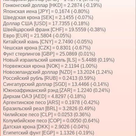
Гонконгский доллар [HKD] = 2.2874 (-0.19%)
Японская иена [JPY] = 0.1674 (-0.80%)
Шведская крона [SEK] = 2.1455 (-0.07%)
Доллар США [USD] = 17.7355 (-0.18%)
Швейцарский франк [CHF] = 19.5559 (-0.38%)
Евро [EUR] = 21.5804 (-0.05%)
Китайский юань [CNY] = 2.7490 (-0.05%)
Чешская крона [CZK] = 0.8301 (-0.67%)
Фунт стерлингов [GBP] = 25.0869 (0.01%)
Новый израильский шекель [ILS] = 5.4488 (0.19%)
Норвежская крона [NOK] = 2.1194 (1.00%)
Новозеландский доллар [NZD] = 13.2024 (1.24%)
Российский рубль [RUB] = 0.2413 (0.59%)
Сингапурский доллар [SGD] = 13.4466 (-0.14%)
Южноафриканский рэнд [ZAR] = 1.2240 (0.24%)
Дирхам ОАЭ [AED] = 4.8297 (-0.18%)
Аргентинское песо [ARS] = 0.1978 (-0.42%)
Бразильский реал [BRL] = 3.2826 (0.49%)
Чилийское песо [CLP] = 0.0253 (0.36%)
Колумбийское песо [COP] = 0.0050 (0.64%)
Датская крона [DKK] = 2.9026 (-0.04%)
Египетский фунт [EGP] = 1.1326 (-0.19%)