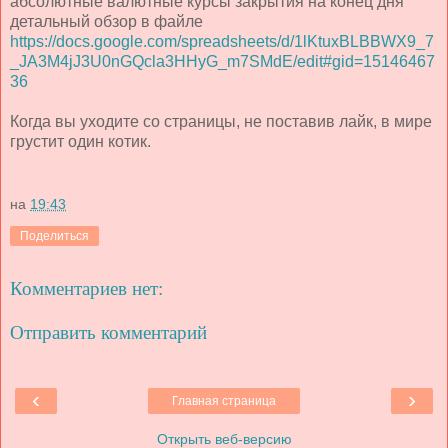
абсолютные валютные курсы закрытия на конец дня
детальный обзор в файле
https://docs.google.com/spreadsheets/d/1lKtuxBLBBWX9_7
_JA3M4jJ3U0nGQcla3HHyG_m7SMdE/edit#gid=15146467
36
Когда вы уходите со страницы, не поставив лайк, в мире
грустит один котик.
на
19:43
Поделиться
Комментариев нет:
Отправить комментарий
‹
›
Главная страница
Открыть веб-версию