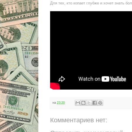
Для тех, кто копает глубже и хочет знать бо
на
23:20
Комментариев нет: