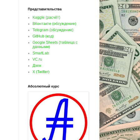
Представительства
Kaggle (расчёт)
ВКонтакте (обсуждение)
Telegram (обсуждение)
GitHub (код)
Google Sheets (таблица с
данными)
SmartLab
VC.ru
Дзен
X (Twitter)
Абсолютный курс