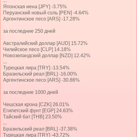
...
Японская иена [JPY] -3.75%
Перуанский новый соль [PEN] -4.64%
Аргентинское песо [ARS] -17.28%
за последние 250 дней
Австралийский доллар [AUD] 15.72%
Чилийское песо [CLP] 14.18%
Новозеландский доллар [NZD] 12.42%
...
Турецкая лира [TRY] -13.54%
Бразильский реал [BRL] -16.00%
Аргентинское песо [ARS] -30.86%
за последние 1000 дней
Чешская крона [CZK] 26.01%
Египетский фунт [EGP] 24.63%
Тайский бат [THB] 23.50%
...
Бразильский реал [BRL] -37.38%
Турецкая лира [TRY] -43.72%