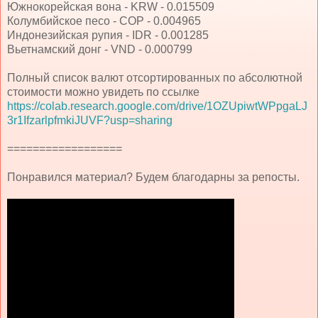
Южнокорейская вона - KRW - 0.015509
Колумбийское песо - COP - 0.004965
Индонезийская рупия - IDR - 0.001285
Вьетнамский донг - VND - 0.000799
Полный список валют отсортированных по абсолютной
стоимости можно увидеть по ссылке
https://colab.research.google.com/drive/1OZUpiwtWPpgaLJ
3r1IfzarlpfmkiJUVF?usp=sharing
==================
Понравился материал? Будем благодарны за репосты.