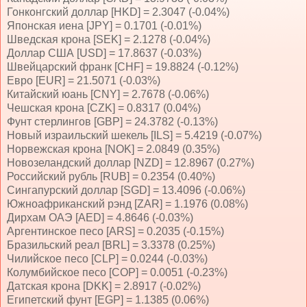
Гонконгский доллар [HKD] = 2.3047 (-0.04%)
Японская иена [JPY] = 0.1701 (-0.01%)
Шведская крона [SEK] = 2.1278 (-0.04%)
Доллар США [USD] = 17.8637 (-0.03%)
Швейцарский франк [CHF] = 19.8824 (-0.12%)
Евро [EUR] = 21.5071 (-0.03%)
Китайский юань [CNY] = 2.7678 (-0.06%)
Чешская крона [CZK] = 0.8317 (0.04%)
Фунт стерлингов [GBP] = 24.3782 (-0.13%)
Новый израильский шекель [ILS] = 5.4219 (-0.07%)
Норвежская крона [NOK] = 2.0849 (0.35%)
Новозеландский доллар [NZD] = 12.8967 (0.27%)
Российский рубль [RUB] = 0.2354 (0.40%)
Сингапурский доллар [SGD] = 13.4096 (-0.06%)
Южноафриканский рэнд [ZAR] = 1.1976 (0.08%)
Дирхам ОАЭ [AED] = 4.8646 (-0.03%)
Аргентинское песо [ARS] = 0.2035 (-0.15%)
Бразильский реал [BRL] = 3.3378 (0.25%)
Чилийское песо [CLP] = 0.0244 (-0.03%)
Колумбийское песо [COP] = 0.0051 (-0.23%)
Датская крона [DKK] = 2.8917 (-0.02%)
Египетский фунт [EGP] = 1.1385 (0.06%)