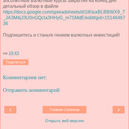
абсолютные валютные курсы закрытия на конец дня
детальный обзор в файле
https://docs.google.com/spreadsheets/d/1lKtuxBLBBWX9_7
_JA3M4jJ3U0nGQcla3HHyG_m7SMdE/edit#gid=15146467
36
Подпишитесь и станьте гением валютных инвестиций!
на
19:43
Поделиться
Комментариев нет:
Отправить комментарий
‹
›
Главная страница
Открыть веб-версию