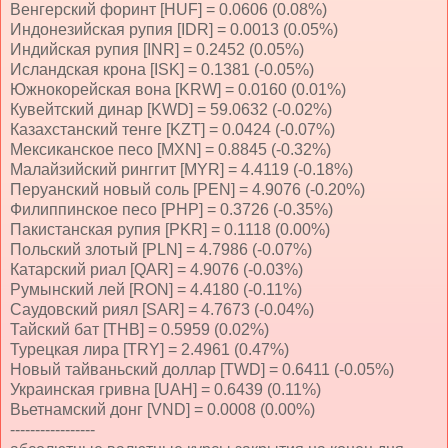
Венгерский форинт [HUF] = 0.0606 (0.08%)
Индонезийская рупия [IDR] = 0.0013 (0.05%)
Индийская рупия [INR] = 0.2452 (0.05%)
Исландская крона [ISK] = 0.1381 (-0.05%)
Южнокорейская вона [KRW] = 0.0160 (0.01%)
Кувейтский динар [KWD] = 59.0632 (-0.02%)
Казахстанский тенге [KZT] = 0.0424 (-0.07%)
Мексиканское песо [MXN] = 0.8845 (-0.32%)
Малайзийский ринггит [MYR] = 4.4119 (-0.18%)
Перуанский новый соль [PEN] = 4.9076 (-0.20%)
Филиппинское песо [PHP] = 0.3726 (-0.35%)
Пакистанская рупия [PKR] = 0.1118 (0.00%)
Польский злотый [PLN] = 4.7986 (-0.07%)
Катарский риал [QAR] = 4.9076 (-0.03%)
Румынский лей [RON] = 4.4180 (-0.11%)
Саудовский риял [SAR] = 4.7673 (-0.04%)
Тайский бат [THB] = 0.5959 (0.02%)
Турецкая лира [TRY] = 2.4961 (0.47%)
Новый тайваньский доллар [TWD] = 0.6411 (-0.05%)
Украинская гривна [UAH] = 0.6439 (0.11%)
Вьетнамский донг [VND] = 0.0008 (0.00%)
-----------------