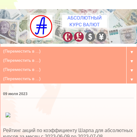
▼
▼
▼
▼
09 июля 2023
Рейтинг акций по коэффициенту Шарпа для абсолютных
курсов за месяц c 2023-06-09 по 2023-07-08