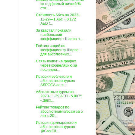
за год (самый низкий %
ста...
Стоимость Абса на 2023-
11-29---1 Абс = 0.172
AED (...
За квартал показали
наибольший
коэффициент Шарпа п...
Рейтинг акций по
коэффициенту Шарпа
для абсолютных...
Связь валют на графах
через корреляцию за
последни...
История рублевого и
абсолютного курсов
АЛРОСА ао з...
Абсолютные курсы на
2023-11-29:AED - 5.8075
- Дирх...
Рейтинг товаров по
абсолютным курсам за 5
лет c 20...
История долларового и
абсолютного курсов
@Gas Oil ...