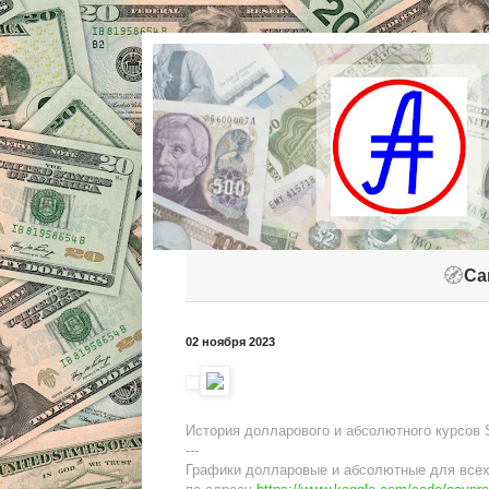
🧭
Са
02 ноября 2023
История долларового и абсолютного курсов Si
---
Графики долларовые и абсолютные для всех 