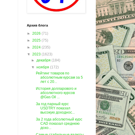
Архив блога
►
2026
(71)
►
2025
(75)
►
2024
(235)
▼
2023
(1623)
►
декабря
(184)
▼
ноября
(172)
Рейтинг товаров по
абсолютным курсам за 5
лет c 20...
История долларового и
абсолютного курсов
@Gas Oil ...
За год парный курс
USDTRY показал
высокую доходнос...
За 2 года абсолютный курс
CAD показал среднюю
дохо...
Самые стабильные валюты