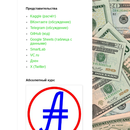
Представительства
Kaggle (расчёт)
ВКонтакте (обсуждение)
Telegram (обсуждение)
GitHub (код)
Google Sheets (таблица с
данными)
SmartLab
VC.ru
Дзен
X (Twitter)
Абсолютный курс