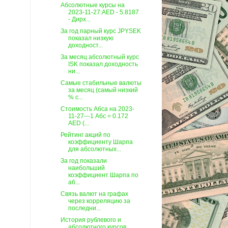
Абсолютные курсы на
2023-11-27:AED - 5.8187
- Дирх...
За год парный курс JPYSEK
показал низкую
доходност...
За месяц абсолютный курс
ISK показал доходность
ни...
Самые стабильные валюты
за месяц (самый низкий
% с...
Стоимость Абса на 2023-
11-27---1 Абс = 0.172
AED (...
Рейтинг акций по
коэффициенту Шарпа
для абсолютных...
За год показали
наибольший
коэффициент Шарпа по
аб...
Связь валют на графах
через корреляцию за
последни...
История рублевого и
абсолютного курсов