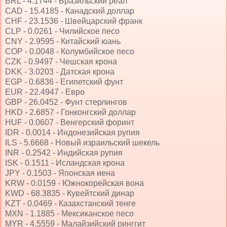
BRL - 4.1744 - Бразильский реал
CAD - 15.4185 - Канадский доллар
CHF - 23.1536 - Швейцарский франк
CLP - 0.0261 - Чилийское песо
CNY - 2.9595 - Китайский юань
COP - 0.0048 - Колумбийское песо
CZK - 0.9497 - Чешская крона
DKK - 3.0203 - Датская крона
EGP - 0.6836 - Египетский фунт
EUR - 22.4947 - Евро
GBP - 26.0452 - Фунт стерлингов
HKD - 2.6857 - Гонконгский доллар
HUF - 0.0607 - Венгерский форинт
IDR - 0.0014 - Индонезийская рупия
ILS - 5.6668 - Новый израильский шекель
INR - 0.2542 - Индийская рупия
ISK - 0.1511 - Исландская крона
JPY - 0.1503 - Японская иена
KRW - 0.0159 - Южнокорейская вона
KWD - 68.3835 - Кувейтский динар
KZT - 0.0469 - Казахстанский тенге
MXN - 1.1885 - Мексиканское песо
MYR - 4.5559 - Малайзийский ринггит